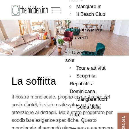
Mangiare in
Il Beach Club
Organizzazione
di eventi
Divertimento al
sole
Tour e attività
Scopri la
La soffitta
Repubblica
Dominicana
Il nostro monolocale, proprio come il resto del
Mangiare fuori
nostro hotel, è stato realizzato con cura e
Guida della
attenzione ai dettagli. Ma è stato progettato per
città
Prenota ora
soddisfare esigenze specifiche. Questo
monolocale al secondo piano, senza ascensore,