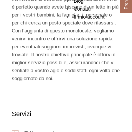
Blog
è perfetto quando avete bisogno di un letto in più
Contatti
per i vostri bambini, la famiglia, il personale o
Il mio account
per chi cerca un posto speciale dove rilassarsi.
Con l’aggiunta di questo monolocale, vogliamo
venirvi incontro e offrirvi una soluzione rapida
per eventuali soggiorni imprevisti, ovunque vi
troviate. Il nostro obiettivo principale è offrirvi il
miglior servizio possibile, assicurandoci che vi
sentiate a vostro agio e soddisfatti ogni volta che
soggiornate da noi.
Servizi